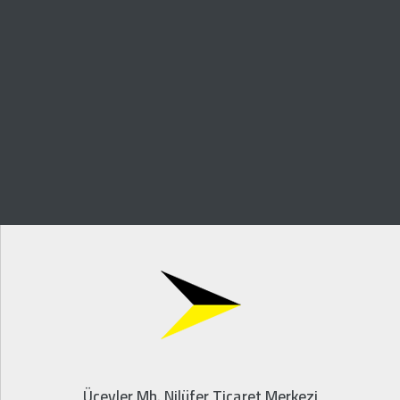
Üçevler Mh. Nilüfer Ticaret Merkezi