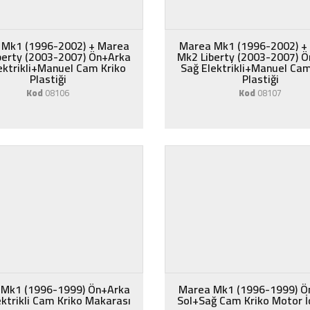
 Mk1 (1996-2002) + Marea
Marea Mk1 (1996-2002) +
berty (2003-2007) Ön+Arka
Mk2 Liberty (2003-2007) 
ektrikli+Manuel Cam Kriko
Sağ Elektrikli+Manuel Cam
Plastiği
Plastiği
Kod
08106
Kod
08107
Mk1 (1996-1999) Ön+Arka
Marea Mk1 (1996-1999) Ö
ektrikli Cam Kriko Makarası
Sol+Sağ Cam Kriko Motor İç 