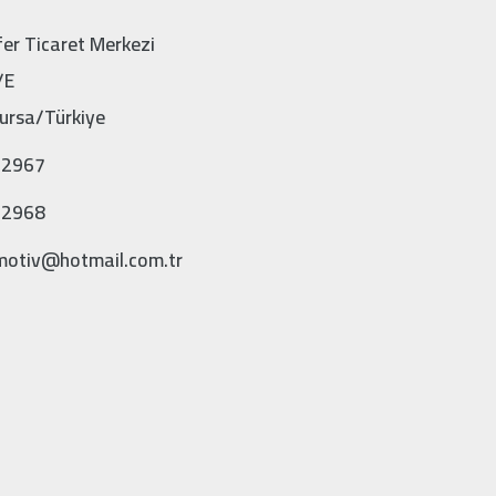
fer Ticaret Merkezi
/E
ursa/Türkiye
 2967
 2968
otiv@hotmail.com.tr