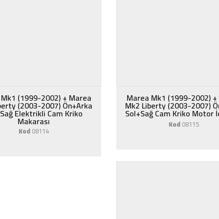
 Mk1 (1999-2002) + Marea
Marea Mk1 (1999-2002) +
berty (2003-2007) Ön+Arka
Mk2 Liberty (2003-2007) 
Sağ Elektrikli Cam Kriko
Sol+Sağ Cam Kriko Motor İç 
Makarası
Kod
08115
Kod
08114