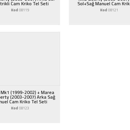
trikli Cam Kriko Tel Seti
Sol+Sağ Manuel Cam Krik
Kod
08119
Kod
08121
 Mk1 (1999-2002) + Marea
berty (2003-2007) Arka Sağ
uel Cam Kriko Tel Seti
Kod
08123