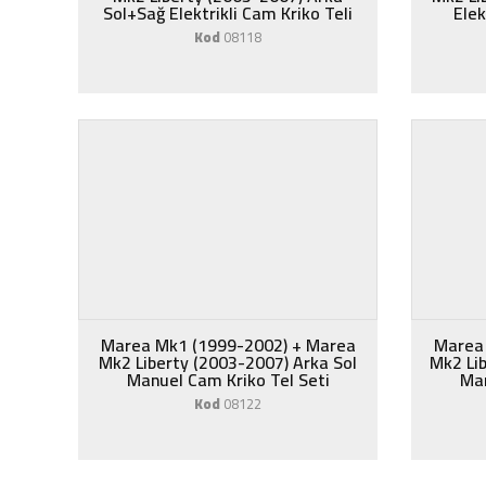
Sol+Sağ Elektrikli Cam Kriko Teli
Elek
Kod
08118
Marea Mk1 (1999-2002) + Marea
Marea
Mk2 Liberty (2003-2007) Arka Sol
Mk2 Li
Manuel Cam Kriko Tel Seti
Man
Kod
08122