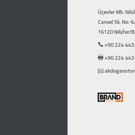
Üçevler Mh. Nilü
Cansel Sk. No: 6
16120 Nilüfer/B
+90 224 443
+90 224 443
akdoganotom