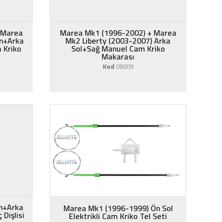
 Marea
Marea Mk1 (1996-2002) + Marea
Ön+Arka
Mk2 Liberty (2003-2007) Arka
 Kriko
Sol+Sağ Manuel Cam Kriko
Makarası
Kod
08009
n+Arka
Marea Mk1 (1996-1999) Ön Sol
Dişlisi
Elektrikli Cam Kriko Tel Seti