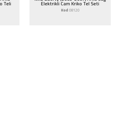
o Teli
Elektrikli Cam Kriko Tel Seti
Kod
08120